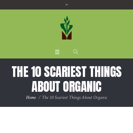
THE 10 SCARIEST THINGS
ABOUT ORGANIC
Home
/
The 10 Scariest Things About Organic