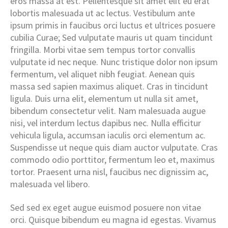
eros massa at est. Pellentesque sit amet elit eu erat
lobortis malesuada ut ac lectus. Vestibulum ante
ipsum primis in faucibus orci luctus et ultrices posuere
cubilia Curae; Sed vulputate mauris ut quam tincidunt
fringilla. Morbi vitae sem tempus tortor convallis
vulputate id nec neque. Nunc tristique dolor non ipsum
fermentum, vel aliquet nibh feugiat. Aenean quis
massa sed sapien maximus aliquet. Cras in tincidunt
ligula. Duis urna elit, elementum ut nulla sit amet,
bibendum consectetur velit. Nam malesuada augue
nisi, vel interdum lectus dapibus nec. Nulla efficitur
vehicula ligula, accumsan iaculis orci elementum ac.
Suspendisse ut neque quis diam auctor vulputate. Cras
commodo odio porttitor, fermentum leo et, maximus
tortor. Praesent urna nisl, faucibus nec dignissim ac,
malesuada vel libero.
Sed sed ex eget augue euismod posuere non vitae
orci. Quisque bibendum eu magna id egestas. Vivamus